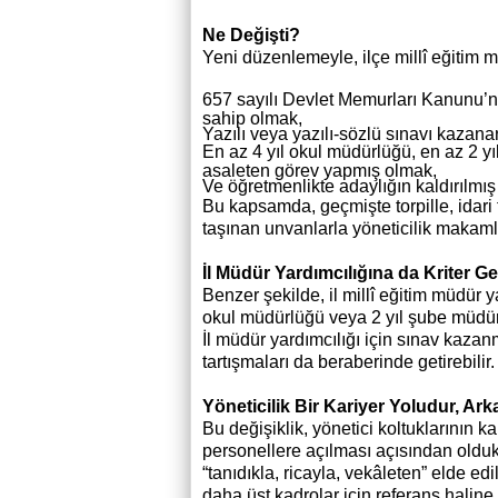
Ne Değişti?
Yeni düzenlemeyle, ilçe millî eğitim m
657 sayılı Devlet Memurları Kanunu’n
sahip olmak,
Yazılı veya yazılı-sözlü sınavı kazan
En az 4 yıl okul müdürlüğü, en az 2 y
asaleten görev yapmış olmak,
Ve öğretmenlikte adaylığın kaldırılmış
Bu kapsamda, geçmişte torpille, idari 
taşınan unvanlarla yöneticilik makaml
İl Müdür Yardımcılığına da Kriter Ge
Benzer şekilde, il millî eğitim müdür y
okul müdürlüğü veya 2 yıl şube müdür
İl müdür yardımcılığı için sınav kazan
tartışmaları da beraberinde getirebilir.
Yöneticilik Bir Kariyer Yoludur, Ark
Bu değişiklik, yönetici koltuklarının 
personellere açılması açısından oldu
“tanıdıkla, ricayla, vekâleten” elde e
daha üst kadrolar için referans haline