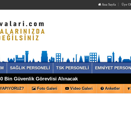
Ana Sayfa
Üye O
EM
SAĞLIK PERSONELİ
TSK PERSONELİ
EMNİYET PERSON
mu Hesabında Hangi Öğretmen Norm Fazlası Olur?
iplin Affı Ne Zaman?
30 Bin Güvenlik Görevlisi Alınacak
örevleri ve Ödenecek Ücretler Belli Oldu
 YAPIYORUZ?
Foto Galeri
Video Galeri
Anketler