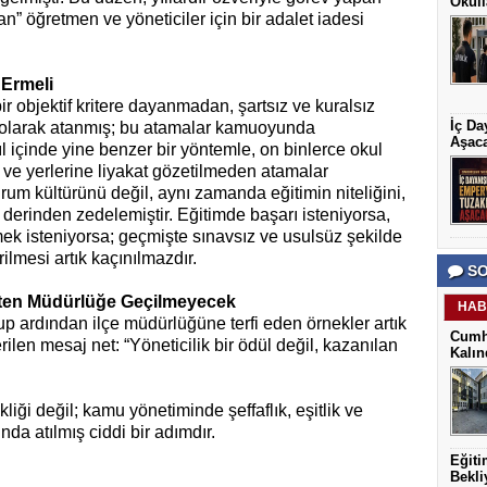
Okull
” öğretmen ve yöneticiler için bir adalet iadesi
 Ermeli
ir objektif kritere dayanmadan, şartsız ve kuralsız
İç Da
si olarak atanmış; bu atamalar kamuoyunda
Aşac
ıl içinde yine benzer bir yöntemle, on binlerce okul
 ve yerlerine liyakat gözetilmeden atamalar
rum kültürünü değil, aynı zamanda eğitimin niteliğini,
derinden zedelemiştir. Eğitimde başarı isteniyorsa,
mek isteniyorsa; geçmişte sınavsız ve usulsüz şekilde
ilmesi artık kaçınılmazdır.
SO
ten Müdürlüğe Geçilmeyecek
HAB
 ardından ilçe müdürlüğüne terfi eden örnekler artık
Cumh
ilen mesaj net: “Yöneticilik bir ödül değil, kazanılan
Kalın
iği değil; kamu yönetiminde şeffaflık, eşitlik ve
nda atılmış ciddi bir adımdır.
Eğiti
Bekli