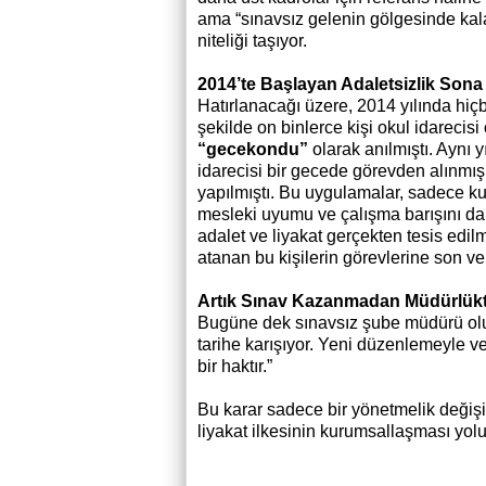
ama “sınavsız gelenin gölgesinde kalan
niteliği taşıyor.
2014’te Başlayan Adaletsizlik Sona
Hatırlanacağı üzere, 2014 yılında hiçb
şekilde on binlerce kişi okul idareci
“gecekondu”
olarak anılmıştı. Aynı y
idarecisi bir gecede görevden alınmış
yapılmıştı. Bu uygulamalar, sadece ku
mesleki uyumu ve çalışma barışını da 
adalet ve liyakat gerçekten tesis edil
atanan bu kişilerin görevlerine son ver
Artık Sınav Kazanmadan Müdürlük
Bugüne dek sınavsız şube müdürü olup
tarihe karışıyor. Yeni düzenlemeyle ver
bir haktır.”
Bu karar sadece bir yönetmelik değişikl
liyakat ilkesinin kurumsallaşması yolu