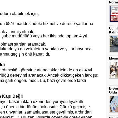
Norm 
üdürü olabilmek için;
un 68/B maddesindeki hizmet ve derece şartlarına
Cumh
arak atanmış olmak,
Kalın
ıl şube müdürlüğü veya her ikisinde toplam 4 yıl
 olması şartları aranacak.
takdirle ya da vekâleten yapılan ve yıllar boyunca
arına geçişin önü kapatıldı.
Memur
ldi
ardımcılığı görevine atanacaklar için de en az 4 yıl
lüğü deneyimi aranacak. Ancak dikkat çeken fark şu:
ma şartı öngörülmedi. Bu, bazı çevrelerde farklı
E-Sın
Oldu
a Kapı Değil
kariyer basamakları üzerinden yürüyen liyakatli
kça önemli bir dönüm noktasıdır. Çünkü geçmişte
dilen unvanlar; zamanla asalete çevrilmiş, ardından
 gelmişti. Bu düzen, yıllardır özveriyle görev yapan