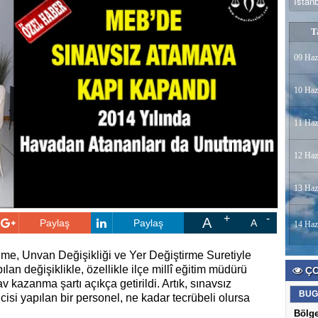
T
09 Haz
10 Haz
11 Haz
12 Haz
13 Haz
A
Paylaş
Paylaş
A
14 Haz
e, Unvan Değişikliği ve Yer Değiştirme Suretiyle
n değişiklikle, özellikle ilçe millî eğitim müdürü
ÇO
 kazanma şartı açıkça getirildi. Artık, sınavsız
BUG
isi yapılan bir personel, ne kadar tecrübeli olursa
Bölg