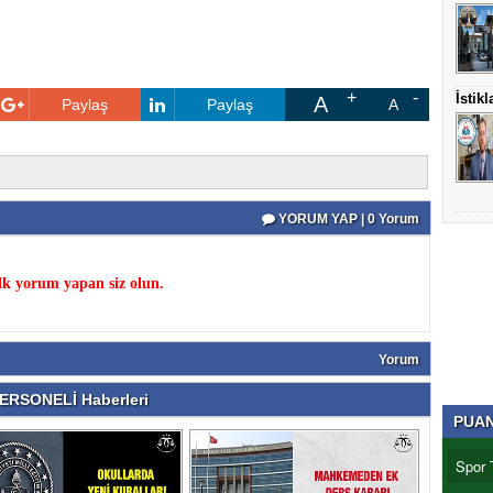
İstik
A
Paylaş
Paylaş
A
YORUM YAP | 0 Yorum
k yorum yapan siz olun.
Yorum
ERSONELİ Haberleri
PUA