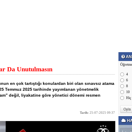
AN
Öğretme
ar Da Unutulmasın
4
6
yunun en çok tartıştığı konulardan biri olan sınavsız atama
8
. 25 Temmuz 2025 tarihinde yayımlanan yönetmelik
10
adam” değil, liyakatine göre yönetici dönemi resmen
Hiç
Tarih:
25-07-2025 09:37
HA