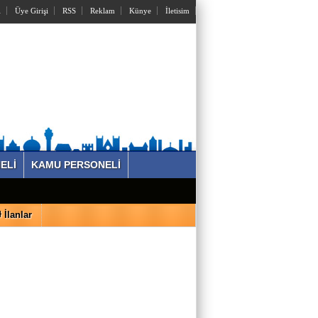
l
Üye Girişi
RSS
Reklam
Künye
İletisim
ELİ
KAMU PERSONELİ
İlanlar