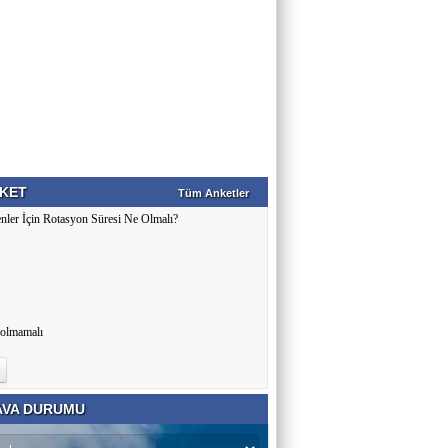
KET
Tüm Anketler
nler İçin Rotasyon Süresi Ne Olmalı?
 olmamalı
VA DURUMU