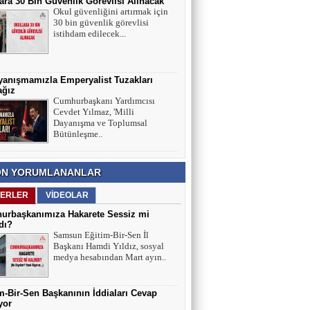
ara 30 Bin Güvenlik Görevlisi Alınacak
Okul güvenliğini artırmak için
30 bin güvenlik görevlisi
istihdam edilecek...
yanışmamızla Emperyalist Tuzakları
ağız
Cumhurbaşkanı Yardımcısı
Cevdet Yılmaz, 'Milli
Dayanışma ve Toplumsal
Bütünleşme..
N YORUMLANANLAR
ERLER
VİDEOLAR
urbaşkanımıza Hakarete Sessiz mi
dı?
Samsun Eğitim-Bir-Sen İl
Başkanı Hamdi Yıldız, sosyal
medya hesabından Mart ayın..
m-Bir-Sen Başkanının İddiaları Cevap
yor