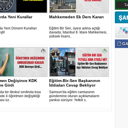
T
rda Yeni Kurallar
Mahkemeden Ek Ders Kararı
da Yeni Dönem Kuralları
Eğitim Bir Sen, üyesi adına açtığı
şti!
davada; İstanbul 8. İdare Mahkemesi,
yüksek lisans..
GA
men Değişince KDK
Eğitim-Bir-Sen Başkanının
e Girdi
İddiaları Cevap Bekliyor
da bir ilkokul sınıfında kısa
Samsun'da eğitim camiasının
inde 4 öğretmen değişikliği
gündemine oturan açıklamaların
sı üz..
yankısı sürüyor. Yetkili s..