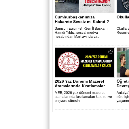
Cumhurbaşkanımıza
Okulla
Hakarete Sessiz mi Kalındı?
Samsun Eğitim-Bir-Sen İl Başkanı
Okullar
Hamdi Yıldız, sosyal medya
Resmile
hesabından Mart ayında ya..
2026 Yaz Dönemi Mazeret
Öğret
Atamalarında Kısıtlamalar
Devrey
Kalktı..
MEB, 2026 yaz dönemi mazeret
Antalya'
atamalarında kısıtlamaları kaldırdı ve
süre iç
başvuru süresini ..
yaşanma