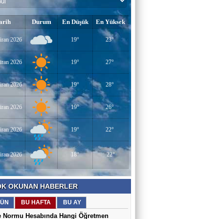
arih
Durum
En Düşük
En Yüksek
iran 2026
19°
23°
iran 2026
19°
27°
iran 2026
19°
28°
iran 2026
19°
26°
iran 2026
19°
22°
iran 2026
18°
22°
K OKUNAN HABERLER
ÜN
BU HAFTA
BU AY
e Normu Hesabında Hangi Öğretmen