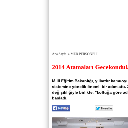
Ana Sayfa
»
MEB PERSONELİ
2014 Atamaları Gecekondul
Milli Eğitim Bakanlığı, yıllardır kamuo
sistemine yönelik önemli bir adım attı
değişikliğiyle birlikte, “koltuğa göre 
başladı.