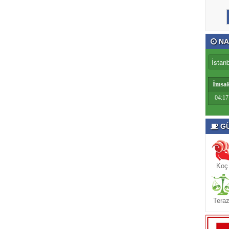
NA
İmsa
04:17
GÜ
Koç
Teraz