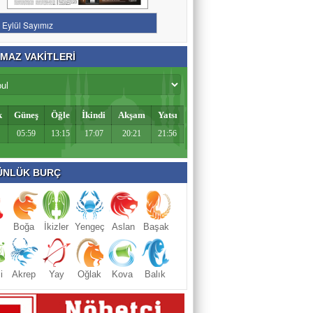
MAZ VAKİTLERİ
k
Güneş
Öğle
İkindi
Akşam
Yatsı
05:59
13:15
17:07
20:21
21:56
NLÜK BURÇ
Boğa
İkizler
Yengeç
Aslan
Başak
i
Akrep
Yay
Oğlak
Kova
Balık