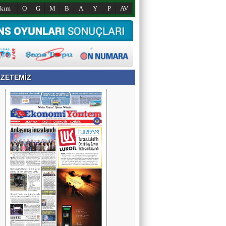
akım
O
G
M
B
A
Y
P
AV
ZETEMİZ