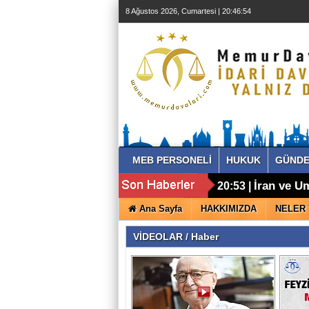
8 Ağustos 2026, Cumartesi | 20:46:55
MEB PERSONELİ
HUKUK
GÜND
İran ve U
20:53 |
Öğretmenl
00:01 |
Ana Sayfa
HAKKIMIZDA
NELER
VİDEOLAR / Haber