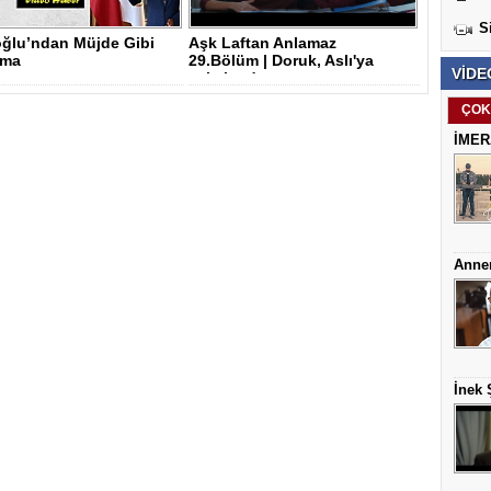
S
oğlu’ndan Müjde Gibi
Aşk Laftan Anlamaz
ama
29.Bölüm | Doruk, Aslı'ya
VİDE
yakalandı
ÇOK
İMERA
Anne
İnek 