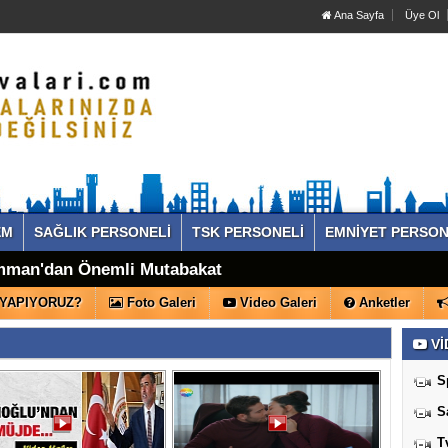
Ana Sayfa
Üye Ol
EM
SAĞLIK PERSONELİ
TSK PERSONELİ
EMNİYET PERSON
mman'dan Önemli Mutabakat
er Rotasyonu Bekliyor!
 YAPIYORUZ?
Foto Galeri
Video Galeri
Anketler
Vİ
S
S
T