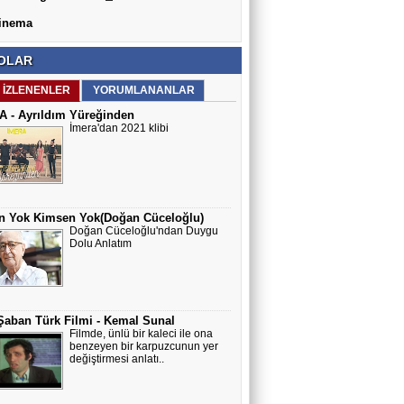
inema
OLAR
 İZLENENLER
YORUMLANANLAR
 - Ayrıldım Yüreğinden
İmera'dan 2021 klibi
n Yok Kimsen Yok(Doğan Cüceloğlu)
Doğan Cüceloğlu'ndan Duygu
Dolu Anlatım
Şaban Türk Filmi - Kemal Sunal
Filmde, ünlü bir kaleci ile ona
benzeyen bir karpuzcunun yer
değiştirmesi anlatı..