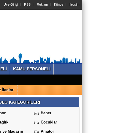
Üye Girişi
RSS
Reklam
Künye
İletisim
ELİ
KAMU PERSONELİ
İlanlar
DEO KATEGORİLERİ
por
Haber
ağlık
Çocuklar
v ve Magazin
Amatör