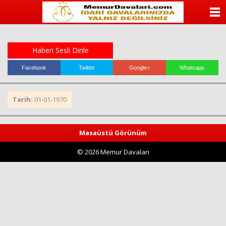
ANASAYFA
KATEGORİLER
Haberi Sesli Dinle
YAZARLAR
Facebook
Twitter
Google+
Whatsapp
ANKETLER
Tarih:
01-01-1970
FOTO GALERİ
Masaüstü Görünüm
VİDEO GALERİ
© 2026 Memur Davaları
KÜNYE
İLETİŞİM