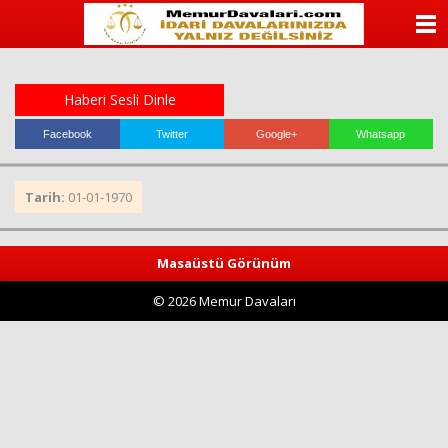
ANASAYFA
KATEGORİLER
Haberi Sesli Dinle
YAZARLAR
Facebook
Twitter
Google+
Whatsapp
ANKETLER
Tarih:
01-01-1970
FOTO GALERİ
Masaüstü Görünüm
VİDEO GALERİ
© 2026 Memur Davaları
KÜNYE
İLETİŞİM