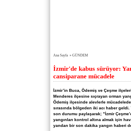
Ana Sayfa
»
GÜNDEM
İzmir'de kabus sürüyor: Yan
cansiparane mücadele
İzmir’in Buca, Ödemiş ve Çeşme ilçeler
Menderes ilçesine sıçrayan orman yan
Ödemiş ilçesinde alevlerle mücadeled
sırasında bölgeden iki acı haber geldi.
son durumu paylaşarak; "İzmir Çeşme’de
yangınları kontrol altına almak için h
yandan bir son dakika yangın haberi de