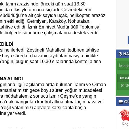
aki tarım arazisinde, önceki gün saat 13.30
rın da etkisiyle ormana sıçradı. Çevredekilerin
üdürlüğü’ne ait çok sayıda uçak, helikopter, arazöz
nın etkilediği Germiyan, Karaköy, Nohutalan,
tahliye edildi. İzmir Emniyet Müdürlüğü Toplumsal
de bölgede söndürme çalışmalarına destek verdi.
EDİLDİ
'ne ilerledi. Zeytineli Mahallesi, tedbiren tahliye
NA
ce boyu sürerken havanın aydınlanmasıyla birlikte
ngın, bugün saat 10.30 sıralarında kontrol altına
İmsa
NA ALINDI
nlarla ilgili açıklamalarda bulunan Tarım ve Orman
04:16
ramanlarımızın gece boyu süren yoğun mücadelesi
 hava müdahalemiz sonucu İzmir Çeşme’de yangın
uca’daki yangınları kontrol altına almak için hava ve
GÜ
eşil vatanımızı alevlere karşı canla başla
ne yer verdi.
Koç