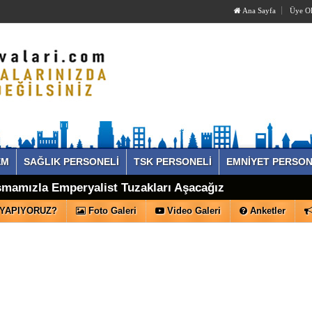
Ana Sayfa
Üye O
EM
SAĞLIK PERSONELİ
TSK PERSONELİ
EMNİYET PERSON
kanımıza Hakarete Sessiz mi Kalındı?
MHP Genel Başkanı Bahçeli ile Görüşecek
şmamızla Emperyalist Tuzakları Aşacağız
 YAPIYORUZ?
Foto Galeri
Video Galeri
Anketler