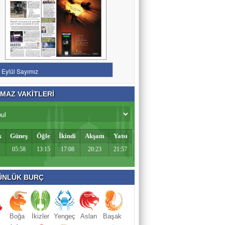
MAZ VAKİTLERİ
k
Güneş
Öğle
İkindi
Akşam
Yatsı
05:58
13:15
17:08
20:23
21:57
NLÜK BURÇ
Boğa
İkizler
Yengeç
Aslan
Başak