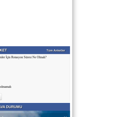
KET
Tüm Anketler
nler İçin Rotasyon Süresi Ne Olmalı?
 olmamalı
VA DURUMU