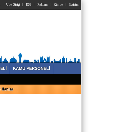
l
Üye Girişi
RSS
Reklam
Künye
İletisim
ELİ
KAMU PERSONELİ
İlanlar