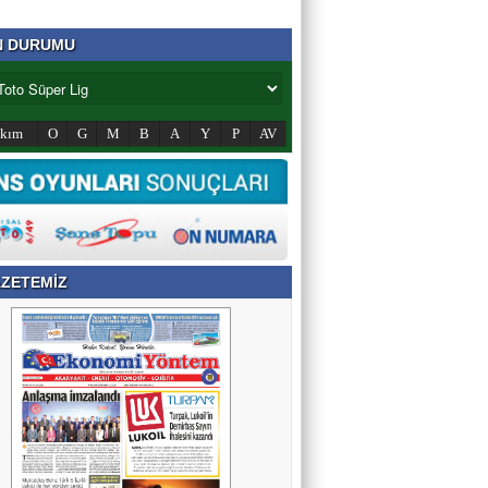
N DURUMU
akım
O
G
M
B
A
Y
P
AV
ZETEMİZ