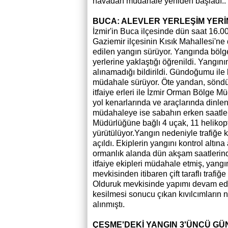
havadan müdahale yeniden başladı..
BUCA: ALEVLER YERLEŞİM YERİ
İzmir'in Buca ilçesinde dün saat 16.00
Gaziemir ilçesinin Kısık Mahallesi'
edilen yangın sürüyor. Yangında böl
yerlerine yaklaştığı öğrenildi. Yangın
alınamadığı bildirildi. Gündoğumu ile 
müdahale sürüyor. Öte yandan, söndü
itfaiye erleri ile İzmir Orman Bölge Mü
yol kenarlarında ve araçlarında dinl
müdahaleye ise sabahın erken saatler
Müdürlüğüne bağlı 4 uçak, 11 helikopt
yürütülüyor.Yangın nedeniyle trafiğe
açıldı. Ekiplerin yangını kontrol altın
ormanlık alanda dün akşam saatlerin
itfaiye ekipleri müdahale etmiş, yang
mevkisinden itibaren çift taraflı trafi
Olduruk mevkisinde yapımı devam eden
kesilmesi sonucu çıkan kıvılcımların 
alınmıştı.
ÇEŞME'DEKİ YANGIN 3'ÜNCÜ GÜ