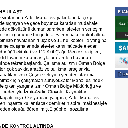
NE ULAŞTI
PUA
 sıralarında Zafer Mahallesi yakınlarında çıkıp,
ne de sıçrayan ve gece boyunca karadan müdahale
gede gökyüzünü duman sararken, alevlerin yerleşim
ın ikinci gününde bölgede alevlerin hala kontrol altına
T
birlikte havalanan 4 uçak ve 11 helikopter ile yangına
rme çalışmalarında alevler karşı mücadele eden
dürlüğü ekipleri ve 112 Acil Çağrı Merkezi ekipleri,
endi.Havanın kararmasıyla ara verilen havadan
inde tekrar başlandı. Çalışmalar, İzmir Orman Bölge
er, çok sayıda arazöz ve su ikmal araçlarıyla
GA
 kapatılan İzmir-Çeşme Otoyolu yeniden ulaşıma
a almak için çalışmaları sürüyor.Zafer Mahallesi'ndeki
de çıkan yangına İzmir Orman Bölge Müdürlüğü ve
ın nedeniyle İzmir-Aydın Otoyolu, Kaynaklar
ğe kapatılmıştı. Öte yandan yangına, Zafer Mahallesi
 inşaatta kullanılacak demirlerin spiral makinesiyle
neden olduğu öğrenilmiş, 2 şüpheli gözaltına
NDE KONTROL ALTINDA