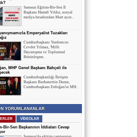
dı?
Samsun Eğitim-Bir-Sen İl
Başkanı Hamdi Yıldız, sosyal
medya hesabından Mart ayın..
yanışmamızla Emperyalist Tuzakları
ağız
Cumhurbaşkanı Yardımcısı
Cevdet Yılmaz, 'Milli
Dayanışma ve Toplumsal
Bütünleşme..
an, MHP Genel Başkanı Bahçeli ile
şecek
Cumhurbaşkanlığı İletişim
Başkanı Burhanettin Duran,
Cumhurbaşkanı Erdoğan'ın MH..
N YORUMLANANLAR
ERLER
VİDEOLAR
m-Bir-Sen Başkanının İddiaları Cevap
yor
Samsun'da eğitim camiasının