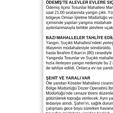
ÖDEMİŞ'TE ALEVLER EVLERE SI
Ödemiş ilçesi Tosunlar Mahallesi Man
saat 21.00 sıralarında yangın çıktı. Y
bölgeye Orman İşletme Müdürlüğü ve it
içerisinde yapılan yangına müdahale
aydınlanmasıyla birlikte alevlere uç
BAZI MAHALLELER TAHLİYE EDİL
Yangın, Suçıktı Mahallesi'ndeki yerleş
itfaiyenin müdahalesiyle söndürüldü. 
hasta İbrahim Erkan'ın (80) cesediyle 
Yangında Tosunlar ve Suçıktı mahallele
hızla ilerleyen yangın nedeniyle bu 
de tahliye edildi. Onlarca ev ise yandı
ŞEHİT VE YARALI VAR
Öte yandan Köseler Mahallesi civar
Bölge Müdürlüğü Dozer Operatörü İbr
Müdürlüğü'nde cenaze töreni düzenlen
götürülerek toprağa verilecek. Aynı 
tedaviye alındı. Şahin’in, sağlık duru
çalışması gece boyu sürerken havanın 