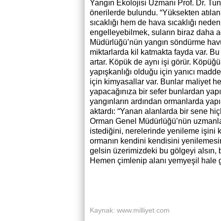
Yangın Ekolojisi Uzmanı Prof. Dr. Tu
önerilerde bulundu. “Yüksekten atıl
sıcaklığı hem de hava sıcaklığı neden
engelleyebilmek, suların biraz daha 
Müdürlüğü’nün yangın söndürme havuzl
miktarlarda kil katmakta fayda var. Bu
artar. Köpük de aynı işi görür. Köpüğ
yapışkanlığı olduğu için yanıcı madde
için kimyasallar var. Bunlar maliyet h
yapacağınıza bir sefer bunlardan yapın 
yangınların ardından ormanlarda yapıl
aktardı: “Yanan alanlarda bir sene hiç
Orman Genel Müdürlüğü’nün uzmanları
istediğini, nerelerinde yenileme işini
ormanın kendini kendisini yenilemesin
gelsin üzerimizdeki bu gölgeyi alsın, b
Hemen çimlenip alanı yemyeşil hale get
Kaynak: www.milliyet.com