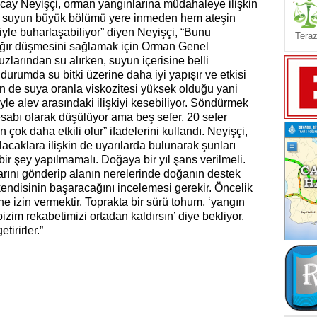
ncay Neyişçi, orman yangınlarına müdahaleye ilişkin
an suyun büyük bölümü yere inmeden hem ateşin
iyle buharlaşabiliyor” diyen Neyişçi, “Bunu
Teraz
ağır düşmesini sağlamak için Orman Genel
arından su alırken, suyun içerisine belli
 durumda su bitki üzerine daha iyi yapışır ve etkisi
ün de suya oranla viskozitesi yüksek olduğu yani
yle alev arasındaki ilişkiyi kesebiliyor. Söndürmek
esabı olarak düşülüyor ama beş sefer, 20 sefer
çok daha etkili olur” ifadelerini kullandı. Neyişçi,
acaklara ilişkin de uyarılarda bulunarak şunları
bir şey yapılmamalı. Doğaya bir yıl şans verilmeli.
nı gönderip alanın nerelerinde doğanın destek
 kendisinin başaracağını incelemesi gerekir. Öncelik
e izin vermektir. Toprakta bir sürü tohum, ‘yangın
izim rekabetimizi ortadan kaldırsın’ diye bekliyor.
irirler.”