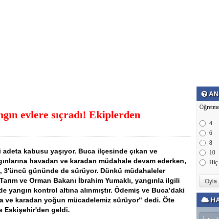
AN
Öğretme
gın evlere sıçradı! Ekiplerden
4
6
8
i adeta kabusu yaşıyor. Buca ilçesinde çıkan ve
10
gınlarına havadan ve karadan müdahale devam ederken,
Hiç
e, 3'üncü gününde de sürüyor. Dünkü müdahaleler
 Tarım ve Orman Bakanı İbrahim Yumaklı, yangınla ilgili
 yangın kontrol altına alınmıştır. Ödemiş ve Buca’daki
ava ve karadan yoğun mücadelemiz sürüyor" dedi. Öte
HA
 Eskişehir'den geldi.