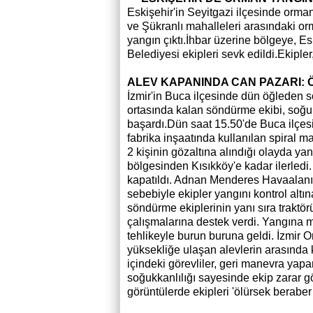
Eskişehir'in Seyitgazi ilçesinde orma
ve Şükranlı mahalleleri arasındaki o
yangın çıktı.İhbar üzerine bölgeye, 
Belediyesi ekipleri sevk edildi.Ekiple
ALEV KAPANINDA CAN PAZARI:
İzmir'in Buca ilçesinde dün öğleden 
ortasında kalan söndürme ekibi, soğu
başardı.Dün saat 15.50'de Buca ilçesi 
fabrika inşaatında kullanılan spiral 
2 kişinin gözaltına alındığı olayda ya
bölgesinden Kısıkköy'e kadar ilerledi. 
kapatıldı. Adnan Menderes Havaalanı 
sebebiyle ekipler yangını kontrol alt
söndürme ekiplerinin yanı sıra traktö
çalışmalarına destek verdi. Yangına 
tehlikeyle burun buruna geldi. İzmir 
yüksekliğe ulaşan alevlerin arasında 
içindeki görevliler, geri manevra ya
soğukkanlılığı sayesinde ekip zarar 
görüntülerde ekipleri 'ölürsek beraber 