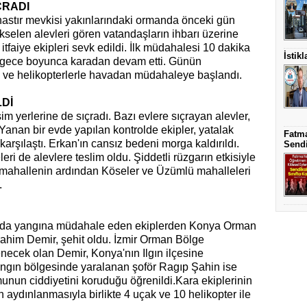
ÇRADI
astır mevkisi yakınlarındaki ormanda önceki gün
ükselen alevleri gören vatandaşların ihbarı üzerine
faiye ekipleri sevk edildi. İlk müdahalesi 10 dakika
İstik
 gece boyunca karadan devam etti. Günün
ak ve helikopterlerle havadan müdahaleye başlandı.
Dİ
im yerlerine de sıçradı. Bazı evlere sıçrayan alevler,
Yanan bir evde yapılan kontrolde ekipler, yatalak
Fatma
karşılaştı. Erkan'ın cansız bedeni morga kaldırıldı.
Sendi
ri de alevlere teslim oldu. Şiddetli rüzgarın etkisiyle
2 mahallenin ardından Köseler ve Üzümlü mahalleleri
.
ında yangına müdahale eden ekiplerden Konya Orman
ahim Demir, şehit oldu. İzmir Orman Bölge
ecek olan Demir, Konya'nın Ilgın ilçesine
yangın bölgesinde yaralanan şoför Ragıp Şahin ise
munun ciddiyetini koruduğu öğrenildi.Kara ekiplerinin
aydınlanmasıyla birlikte 4 uçak ve 10 helikopter ile