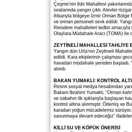
Çeşme'nin Ildır Mahallesi yakınlarınd
sıralarında yangın çıktı. Alevler rüzga
ihbarıyla bölgeye İzmir Orman Bölge M
ve orman personeli sevk edildi. Yangı
Reisdere mahalleleri tedbir amacıyla 
Olaylara Müdahale Aracı (TOMA) ile 
ZEYTİNELİ MAHALLESİ TAHLİYE 
Yangın dün Urla'nın Zeytineli Mahallesi
edildi. Kara ekiplerinin çalışması ge
havadan müdahale yeniden başladı. Ya
alındı.
BAKAN YUMAKLI: KONTROL ALTI
Resmi sosyal medya hesabından yangı
Bakanı İbrahim Yumaklı, "Orman kah
ve sabahın ilk ışıklarıyla başlayan
kontrol altına alınmıştır. Ödemiş ve B
karadan yoğun mücadelemiz sürüyor. Y
savunmaya devam edeceğiz" ifadeleri
KİLLİ SU VE KÖPÜK ÖNERİSİ