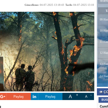
Güncelleme:
04-07-2025 13:18:43
Tarih:
04-07-2025 13:10
T
09 Haz
10 Haz
11 Haz
12 Haz
13 Haz
14 Haz
ÇO
A
Paylaş
Paylaş
A
BUG
Cumh
I