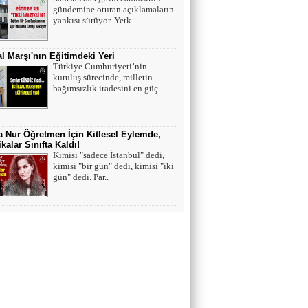
gündemine oturan açıklamaların
yankısı sürüyor. Yetk..
lal Marşı'nın Eğitimdeki Yeri
Türkiye Cumhuriyeti’nin
kuruluş sürecinde, milletin
bağımsızlık iradesini en güç..
 Nur Öğretmen İçin Kitlesel Eylemde,
kalar Sınıfta Kaldı!
Kimisi "sadece İstanbul" dedi,
kimisi "bir gün" dedi, kimisi "iki
gün" dedi. Par..