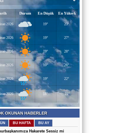
arih
Durum
En Düşük
En Yüksek
iran 2026
19°
23°
iran 2026
19°
27°
iran 2026
19°
28°
iran 2026
19°
26°
iran 2026
19°
22°
iran 2026
18°
22°
K OKUNAN HABERLER
ÜN
BU HAFTA
BU AY
urbaşkanımıza Hakarete Sessiz mi