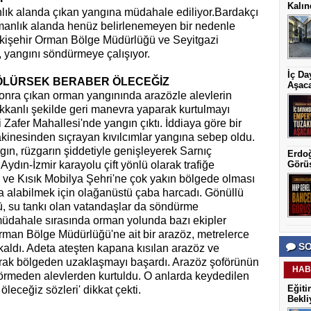
Kalın
nlık alanda çıkan yangına müdahale ediliyor.Bardakçı
rmanlık alanda henüz belirlenemeyen bir nedenle
Eskişehir Orman Bölge Müdürlüğü ve Seyitgazi
r, yangını söndürmeye çalışıyor.
İç Da
 ÖLÜRSEK BERABER ÖLECEĞİZ
Aşac
sonra çıkan orman yangınında arazözle alevlerin
kkanlı şekilde geri manevra yaparak kurtulmayı
Zafer Mahallesi'nde yangın çıktı. İddiaya göre bir
makinesinden sıçrayan kıvılcımlar yangına sebep oldu.
ngın, rüzgarın şiddetiyle genişleyerek Sarnıç
Erdoğ
Aydın-İzmir karayolu çift yönlü olarak trafiğe
Görü
ve Kısık Mobilya Şehri'ne çok yakın bölgede olması
ına alabilmek için olağanüstü çaba harcadı. Gönüllü
rü, su tankı olan vatandaşlar da söndürme
müdahale sırasında orman yolunda bazı ekipler
Orman Bölge Müdürlüğü'ne ait bir arazöz, metrelerce
SO
kaldı. Adeta ateşten kapana kısılan arazöz ve
parak bölgeden uzaklaşmayı başardı. Arazöz şoförünün
HAB
görmeden alevlerden kurtuldu. O anlarda keydedilen
Eğiti
öleceğiz sözleri' dikkat çekti.
Bekli