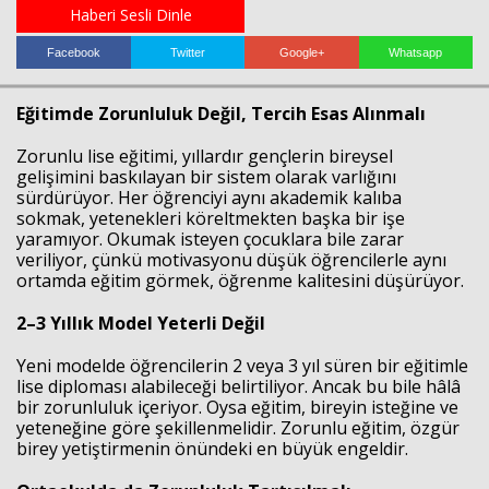
Haberi Sesli Dinle
Facebook
Twitter
Google+
Whatsapp
Haberin Doğru Adresi.
Eğitimde Zorunluluk Değil, Tercih Esas Alınmalı
Zorunlu lise eğitimi, yıllardır gençlerin bireysel
gelişimini baskılayan bir sistem olarak varlığını
sürdürüyor. Her öğrenciyi aynı akademik kalıba
sokmak, yetenekleri köreltmekten başka bir işe
yaramıyor. Okumak isteyen çocuklara bile zarar
veriliyor, çünkü motivasyonu düşük öğrencilerle aynı
ortamda eğitim görmek, öğrenme kalitesini düşürüyor.
2–3 Yıllık Model Yeterli Değil
Yeni modelde öğrencilerin 2 veya 3 yıl süren bir eğitimle
lise diploması alabileceği belirtiliyor. Ancak bu bile hâlâ
bir zorunluluk içeriyor. Oysa eğitim, bireyin isteğine ve
yeteneğine göre şekillenmelidir. Zorunlu eğitim, özgür
birey yetiştirmenin önündeki en büyük engeldir.