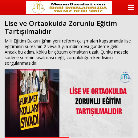
ANASAYFA
Lise ve Ortaokulda Zorunlu Eğitim
KATEGORİLER
Tartışılmalıdır
YAZARLAR
Milli Eğitim Bakanlığı’nın yeni reform çalışmaları kapsamında lise
eğitiminin süresinin 2 veya 3 yıla indirilmesi gündeme geldi.
Ancak bu adım, köklü bir çözüm olmaktan uzak. Çünkü mesele
ANKETLER
sadece sürenin kısalması değil; zorunluluğun kendisinin
sorgulanmasıdır.
FOTO GALERİ
VİDEO GALERİ
KÜNYE
İLETİŞİM