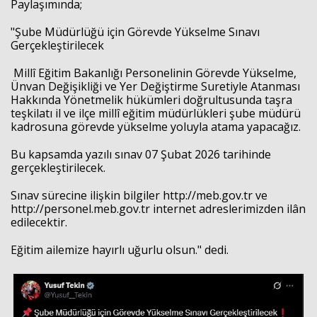
Paylaşımında;
"Şube Müdürlüğü için Görevde Yükselme Sınavı
Haberin Doğru Adresi.
Gerçekleştirilecek
Millî Eğitim Bakanlığı Personelinin Görevde Yükselme,
Ünvan Değişikliği ve Yer Değiştirme Suretiyle Atanması
Hakkında Yönetmelik hükümleri doğrultusunda taşra
teşkilatı il ve ilçe millî eğitim müdürlükleri şube müdürü
kadrosuna görevde yükselme yoluyla atama yapacağız.
Bu kapsamda yazılı sınav 07 Şubat 2026 tarihinde
gerçekleştirilecek.
Sınav sürecine ilişkin bilgiler
http://
meb.gov.tr
ve
http://
personel.meb.gov.tr
internet adreslerimizden ilân
edilecektir.
Eğitim ailemize hayırlı uğurlu olsun." dedi.