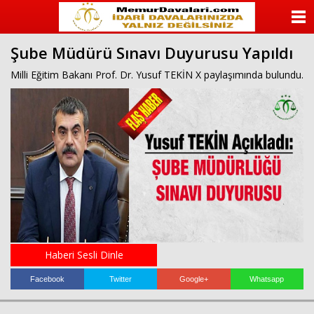
ANASAYFA
Şube Müdürü Sınavı Duyurusu Yapıldı
KATEGORİLER
Milli Eğitim Bakanı Prof. Dr. Yusuf TEKİN X paylaşımında bulundu.
YAZARLAR
ANKETLER
FOTO GALERİ
VİDEO GALERİ
KÜNYE
Haberi Sesli Dinle
İLETİŞİM
Facebook
Twitter
Google+
Whatsapp