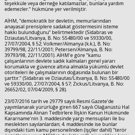
teşekküle veya derneğe katılamazlar, bunlara yardım
edemezler." hükmüne yer verilmiştir.
AİHM, "demokratik bir devletin, memurlarından
anayasal prensiplere sadakat göstermesini isteme
hakkı bulunduğunu" belirtmektedir (Sidabras ve
Dziautas/Litvanya, B. No: 55480/00 ve 59330/00,
27/07/2004, § 52; Volkmer/Almanya (k.k.), B. No:
39799/98, 22/11/2001; Petersen/Almanya, B. No:
39793/98, 22/11/2001). AİHM'e göre "kamu
çalışanlarının devlete sadık kalmaları genel yararı
korumakla ve güvence altına almakla yükümlü devlet
otoriteleri ile çalışmalarının doğasında bulunan bir
şarttır." (Sidabras ve Dziautas/Litvanya, B. No: 55480/00
ve 59330/00, 27/07/2004, § 57; Zickus/Litvanya, B. No:
26652/02, 07/04/2009, § 28).
23/07/2016 tarih ve 29779 sayılı Resmi Gazete'de
yayımlanarak yürürlüğe giren 667 sayılı Olağanüstü Hal
Kapsamında Alınan Tedbirlere İlişkin Kanun Hükmünde
Kararname'nin 3. maddesinde yargı mensupları ile bu
meslekten sayılanlardan; 4. maddesinde ise bunlar
dışındaki tüm kamu personelinden (işçiler dahil) "terör