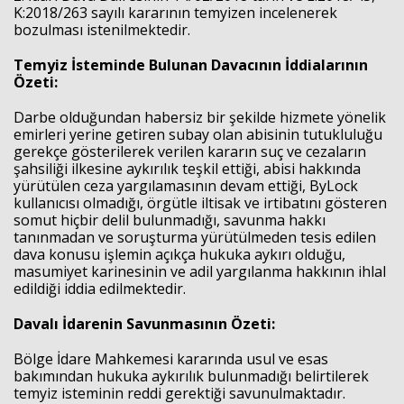
K:2018/263 sayılı kararının temyizen incelenerek
bozulması istenilmektedir.
Temyiz İsteminde Bulunan Davacının İddialarının
Özeti:
Darbe olduğundan habersiz bir şekilde hizmete yönelik
emirleri yerine getiren subay olan abisinin tutukluluğu
gerekçe gösterilerek verilen kararın suç ve cezaların
şahsiliği ilkesine aykırılık teşkil ettiği, abisi hakkında
yürütülen ceza yargılamasının devam ettiği, ByLock
kullanıcısı olmadığı, örgütle iltisak ve irtibatını gösteren
somut hiçbir delil bulunmadığı, savunma hakkı
tanınmadan ve soruşturma yürütülmeden tesis edilen
dava konusu işlemin açıkça hukuka aykırı olduğu,
masumiyet karinesinin ve adil yargılanma hakkının ihlal
edildiği iddia edilmektedir.
Davalı İdarenin Savunmasının Özeti:
Bölge İdare Mahkemesi kararında usul ve esas
bakımından hukuka aykırılık bulunmadığı belirtilerek
temyiz isteminin reddi gerektiği savunulmaktadır.