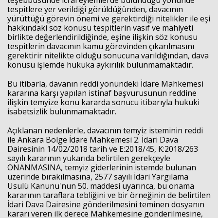
teşebbüsünde icrai eylemlerde bulunduğu yönünde
tespitlere yer verildiği görüldüğünden, davacının
yürüttüğü görevin önemi ve gerektirdiği nitelikler ile eşi
hakkındaki söz konusu tespitlerin vasıf ve mahiyeti
birlikte değerlendirildiğinde, eşine ilişkin söz konusu
tespitlerin davacının kamu görevinden çıkarılmasını
gerektirir nitelikte olduğu sonucuna varıldığından, dava
konusu işlemde hukuka aykırılık bulunmamaktadır.
Bu itibarla, davanın reddi yönündeki İdare Mahkemesi
kararına karşı yapılan istinaf başvurusunun reddine
ilişkin temyize konu kararda sonucu itibarıyla hukuki
isabetsizlik bulunmamaktadır.
Açıklanan nedenlerle, davacının temyiz isteminin reddi
ile Ankara Bölge İdare Mahkemesi 2. İdari Dava
Dairesinin 14/02/2018 tarih ve E:2018/45, K:2018/263
sayılı kararının yukarıda belirtilen gerekçeyle
ONANMASINA, temyiz giderlerinin istemde bulunan
üzerinde bırakılmasına, 2577 sayılı İdari Yargılama
Usulü Kanunu'nun 50. maddesi uyarınca, bu onama
kararının taraflara tebliğini ve bir örneğinin de belirtilen
İdari Dava Dairesine gönderilmesini teminen dosyanın
kararı veren ilk derece Mahkemesine gönderilmesine,