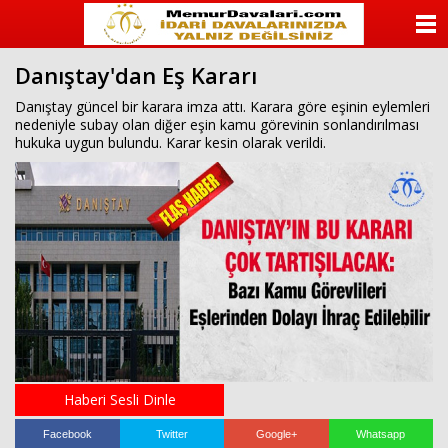
ANASAYFA
Danıştay'dan Eş Kararı
KATEGORİLER
Danıştay güncel bir karara imza attı. Karara göre eşinin eylemleri
nedeniyle subay olan diğer eşin kamu görevinin sonlandırılması
YAZARLAR
hukuka uygun bulundu. Karar kesin olarak verildi.
ANKETLER
FOTO GALERİ
VİDEO GALERİ
KÜNYE
İLETİŞİM
Haberi Sesli Dinle
Facebook
Twitter
Google+
Whatsapp