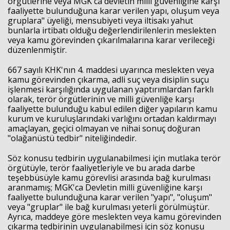
örgütlerine veya MGK'ca devletin milli güvenliğine karşı
faaliyette bulunduğuna karar verilen yapı, oluşum veya
gruplara" üyeliği, mensubiyeti veya iltisakı yahut
bunlarla irtibatı olduğu değerlendirilenlerin meslekten
veya kamu görevinden çıkarılmalarına karar verileceği
düzenlenmiştir.
667 sayılı KHK'nın 4. maddesi uyarınca meslekten veya
kamu görevinden çıkarma, adli suç veya disiplin suçu
işlenmesi karşılığında uygulanan yaptırımlardan farklı
olarak, terör örgütlerinin ve milli güvenliğe karşı
faaliyette bulunduğu kabul edilen diğer yapıların kamu
kurum ve kuruluşlarındaki varlığını ortadan kaldırmayı
amaçlayan, geçici olmayan ve nihai sonuç doğuran
"olağanüstü tedbir" niteliğindedir.
Söz konusu tedbirin uygulanabilmesi için mutlaka terör
örgütüyle, terör faaliyetleriyle ve bu arada darbe
teşebbüsüyle kamu görevlisi arasında bağ kurulması
aranmamış; MGK'ca Devletin milli güvenliğine karşı
faaliyette bulunduğuna karar verilen "yapı", "oluşum"
veya "gruplar" ile bağ kurulması yeterli görülmüştür.
Ayrıca, maddeye göre meslekten veya kamu görevinden
çıkarma tedbirinin uygulanabilmesi için söz konusu