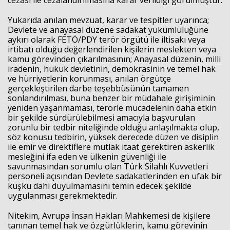
cezası ile cezalandırılmasına karar verildiği görülmüştür.
Yukarıda anılan mevzuat, karar ve tespitler uyarınca;
Devlete ve anayasal düzene sadakat yükümlülüğüne
aykırı olarak FETÖ/PDY terör örgütü ile iltisakı veya
irtibatı olduğu değerlendirilen kişilerin meslekten veya
kamu görevinden çıkarılmasının; Anayasal düzenin, milli
iradenin, hukuk devletinin, demokrasinin ve temel hak
ve hürriyetlerin korunması, anılan örgütçe
gerçekleştirilen darbe teşebbüsünün tamamen
sonlandırılması, buna benzer bir müdahale girişiminin
yeniden yaşanmaması, terörle mücadelenin daha etkin
bir şekilde sürdürülebilmesi amacıyla başvurulan
zorunlu bir tedbir niteliğinde olduğu anlaşılmakta olup,
söz konusu tedbirin, yüksek derecede düzen ve disiplin
ile emir ve direktiflere mutlak itaat gerektiren askerlik
mesleğini ifa eden ve ülkenin güvenliği ile
savunmasından sorumlu olan Türk Silahlı Kuvvetleri
personeli açısından Devlete sadakatlerinden en ufak bir
kuşku dahi duyulmamasını temin edecek şekilde
uygulanması gerekmektedir.
Nitekim, Avrupa İnsan Hakları Mahkemesi de kişilere
tanınan temel hak ve özgürlüklerin, kamu görevinin