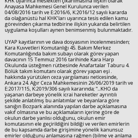
KHK uyarınca meslekten çıkarılmasına ilişkin olarak
Anayasa Mahkemesi Genel Kurulunca verilen
04/08/2016 tarih ve E:2016/6, K:2016/12 sayılı kararda
da olağanüstü hal KHK'ları uyarınca tesis edilen kamu
görevinden çıkarma tedbirine ilişkin yukarıda belirtilen
uygulama koşulları aynen benimsenmiş bulunmaktadır.
UYAP kayıtlarının ve dava dosyasının incelenmesinden;
Kara Kuvvetleri Komutanlığı 45. Bakım Merkez
Komutanlığında bakım subayı olarak görev yapan
davacının 15 Temmuz 2016 tarihinde Kara Harp
Okulunda üsteğmen rütbesinde Anafartalar Taburu 4.
Bölük takım komutanı olarak görev yapan eşi .
hakkında yürütülen ceza yargılaması neticesinde,
Ankara 24. Ağır Ceza Mahkemesinin 26/06/2019 tarih ve
E:2017/115, K:2019/306 sayılı kararında; "...KHO da
yaşanan darbeye yönelik icrai hareketler ayrıntılı
şekilde anlatılmış bu anlatımlar ve beyanlara göre
sanığın Bozpark alanında yapılan darbe açıklamasına
vakıf olmasına ve bu açıklamaların içerine göre de
okulun darbe yanlısı olduğunu, okulun emir
komutasının ele geçirildiğini bildiği ve verilen emirlerin
de bu kapsamda darbe girişimine yönelik kanunsuz
emirler olduğunu anlamasına rağmen (bilme ve anlama