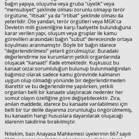
bağın yapıya, oluşuma veya gruba "üyelik" veya
"mensubiyet" şeklinde olması zorunlu olmayıp terör
örgütüne, "iltisak" ya da "irtibat" şeklinde olması da
yeterlidir. Öte yandan, terör örgütleri veya MGK'ca
Devletin milli güvenliğine karşı faaliyette bulunduğuna
karar verilen yapı, oluşum veya gruplar ile kamu
görevlileri arasındaki bağın "sübut" derecesinde ortaya
koyulması aranmamıştır. Böyle bir bağın idarece
"değerlendirilmesi" yeterli görülmüştür. Buradaki
değerlendirme ise kurumların yetkili organlarında
oluşacak "kanaati" ifade etmektedir. Kuşkusuz bu
kanaat cezai sorumluluğun bulunup bulunmadığından
bağımsız olarak sadece kamu görevinde kalmanın
uygun olup olmadığı yönünde bir değerlendirmeden
ibarettir ve bu değerlendirme yapılırken, yetkili
organları belli bir kanaate ulaştıracak nedenler her
somut olayın özelliğine göre değişebilecektir. Zira,
anılan maddede, idarece bu kanaate varılabilmesi için
belli bir tür delile dayanma zorunluluğu öngörülmemiş,
bu kanaatin hangi hususlara dayanılarak oluşacağı
idarenin takdirine bırakılmıştır.
Nitekim, bazı Anayasa Mahkemesi üyelerinin 667 sayılı