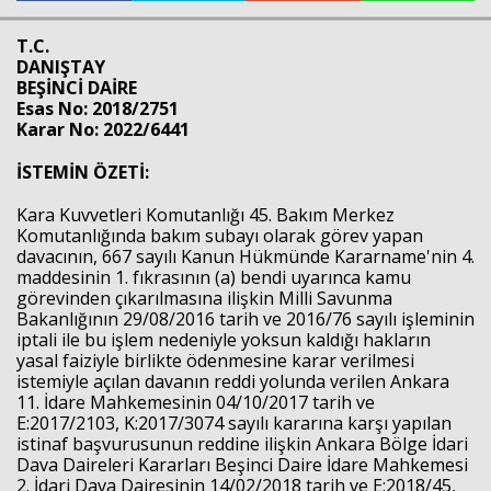
T.C.
Haberin Doğru Adresi.
DANIŞTAY
BEŞİNCİ DAİRE
Esas No: 2018/2751
Karar No: 2022/6441
İSTEMİN ÖZETİ:
Kara Kuvvetleri Komutanlığı 45. Bakım Merkez
Komutanlığında bakım subayı olarak görev yapan
davacının, 667 sayılı Kanun Hükmünde Kararname'nin 4.
maddesinin 1. fıkrasının (a) bendi uyarınca kamu
görevinden çıkarılmasına ilişkin Milli Savunma
Bakanlığının 29/08/2016 tarih ve 2016/76 sayılı işleminin
iptali ile bu işlem nedeniyle yoksun kaldığı hakların
yasal faiziyle birlikte ödenmesine karar verilmesi
istemiyle açılan davanın reddi yolunda verilen Ankara
11. İdare Mahkemesinin 04/10/2017 tarih ve
E:2017/2103, K:2017/3074 sayılı kararına karşı yapılan
istinaf başvurusunun reddine ilişkin Ankara Bölge İdari
Dava Daireleri Kararları Beşinci Daire İdare Mahkemesi
2. İdari Dava Dairesinin 14/02/2018 tarih ve E:2018/45,