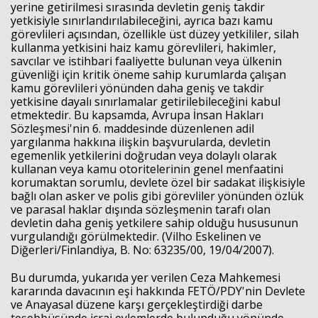
yerine getirilmesi sırasında devletin geniş takdir
yetkisiyle sınırlandırılabileceğini, ayrıca bazı kamu
görevlileri açısından, özellikle üst düzey yetkililer, silah
kullanma yetkisini haiz kamu görevlileri, hakimler,
savcılar ve istihbari faaliyette bulunan veya ülkenin
güvenliği için kritik öneme sahip kurumlarda çalışan
kamu görevlileri yönünden daha geniş ve takdir
yetkisine dayalı sınırlamalar getirilebileceğini kabul
etmektedir. Bu kapsamda, Avrupa İnsan Hakları
Sözleşmesi'nin 6. maddesinde düzenlenen adil
yargılanma hakkına ilişkin başvurularda, devletin
egemenlik yetkilerini doğrudan veya dolaylı olarak
kullanan veya kamu otoritelerinin genel menfaatini
korumaktan sorumlu, devlete özel bir sadakat ilişkisiyle
bağlı olan asker ve polis gibi görevliler yönünden özlük
ve parasal haklar dışında sözleşmenin tarafı olan
devletin daha geniş yetkilere sahip olduğu hususunun
vurgulandığı görülmektedir. (Vilho Eskelinen ve
Diğerleri/Finlandiya, B. No: 63235/00, 19/04/2007).
Bu durumda, yukarıda yer verilen Ceza Mahkemesi
kararında davacının eşi hakkında FETÖ/PDY'nin Devlete
ve Anayasal düzene karşı gerçekleştirdiği darbe