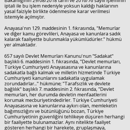
Bakanlığının 29/08/2018 tarih ve 2016/76 sayılı işleminin
iptali ile bu işlem nedeniyle yoksun kaldığı haklarının
yasal faiziyle birlikte ödenmesine karar verilmesi
istemiyle açılmıştır.
Anayasa'nın 129. maddesinin 1. fıkrasında, "Memurlar
ve diğer kamu görevlileri, Anayasa ve kanunlara sadık
kalarak faaliyette bulunmakla yükümlüdürler." hükmü
yer almaktadır.
657 sayılı Devlet Memurları Kanunu'nun "Sadakat"
başlıklı 6. maddesinin 1. fıkrasında, "Devlet memurları,
Türkiye Cumhuriyeti Anayasasına ve kanunlarına
sadakatla bağlı kalmak ve milletin hizmetinde Türkiye
Cumhuriyeti kanunlarını sadakatla uygulamak
zorundadırlar..." hükmüne; "Tarafsızlık ve devlete
bağlılık" başlıklı 7. maddesinin 2. fıkrasında, "Devlet
memurları, her durumda devletin menfaatlerini
korumak mecburiyetindedirler. Türkiye Cumhuriyeti
Anayasasına ve kanunlarına aykırı olan, memleketin
bağımsızlığını ve bütünlüğünü bozan, Türkiye
Cumhuriyetinin güvenliğini tehlikeye düşüren herhangi
bir faaliyette bulunamazlar. Aynı nitelikte faaliyet
gösteren herhangi bir harekete, gruplaşmaya,