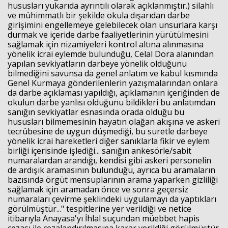
hususları yukarıda ayrıntılı olarak açıklanmıştır.) silahlı
ve mühimmatlı bir şekilde okula dışarıdan darbe
girişimini engellemeye gelebilecek olan unsurlara karşı
durmak ve içeride darbe faaliyetlerinin yürütülmesini
sağlamak için nizamiyeleri kontrol altına alınmasına
yönelik icrai eylemde bulunduğu, Celal Dora alanından
yapılan sevkiyatların darbeye yönelik olduğunu
bilmediğini savunsa da genel anlatım ve kabul kısmında
Genel Kurmaya gönderilenlerin yazışmalarından onlara
da darbe açıklaması yapıldığı, açıklamanın içeriğinden de
okulun darbe yanlısı olduğunu bildikleri bu anlatımdan
sanığın sevkiyatlar esnasında orada olduğu bu
hususları bilmemesinin hayatın olağan akışına ve askeri
tecrübesine de uygun düşmediği, bu suretle darbeye
yönelik icrai hareketleri diğer sanıklarla fikir ve eylem
birliği içerisinde işlediği... sanığın ankesörle/sabit
numaralardan arandığı, kendisi gibi askeri personelin
de ardışık aramasının bulunduğu, ayrıca bu aramaların
bazısında örgüt mensuplarının arama yaparken gizliliği
sağlamak için aramadan önce ve sonra geçersiz
numaraları çevirme şeklindeki uygulamayı da yaptıkları
görülmüştür..." tespitlerine yer verildiği ve netice
itibarıyla Anayasa'yı İhlal suçundan müebbet hapis