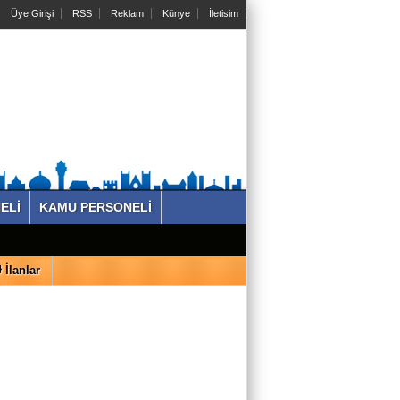
Üye Girişi
RSS
Reklam
Künye
İletisim
ELİ
KAMU PERSONELİ
İlanlar