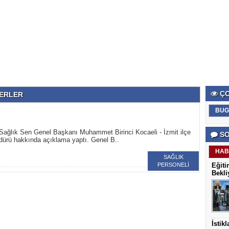
ÇO
ABERLER
BUG
 Sağlık Sen Genel Başkanı Muhammet Birinci Kocaeli - İzmit ilçe
SO
dürü hakkında açıklama yaptı. Genel B..
HAB
SAĞLIK
PERSONELİ
Eğiti
Bekli
İstik