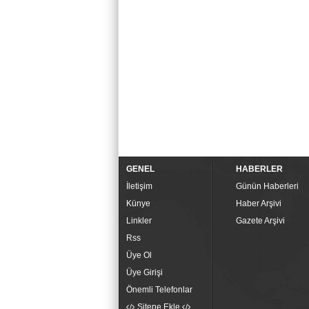
GENEL
HABERLER
İletişim
Günün Haberleri
Künye
Haber Arşivi
Linkler
Gazete Arşivi
Rss
Üye Ol
Üye Girişi
Önemli Telefonlar
Sitene Ekle