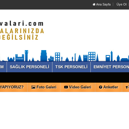
Ana Sayfa
Üye Ol
EM
SAĞLIK PERSONELİ
TSK PERSONELİ
EMNİYET PERSON
 YAPIYORUZ?
Foto Galeri
Video Galeri
Anketler