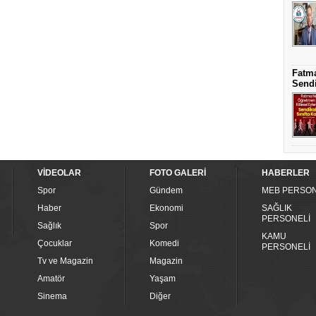
Fatma
Sendi
VİDEOLAR
FOTO GALERİ
HABERLER
Spor
Gündem
MEB PERSON
Haber
Ekonomi
SAĞLIK
PERSONELİ
Sağlık
Spor
KAMU
Çocuklar
Komedi
PERSONELİ
Tv ve Magazin
Magazin
Amatör
Yaşam
Sinema
Diğer