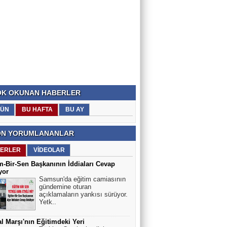
K OKUNAN HABERLER
ÜN
BU HAFTA
BU AY
N YORUMLANANLAR
ERLER
VİDEOLAR
m-Bir-Sen Başkanının İddiaları Cevap
yor
Samsun'da eğitim camiasının
gündemine oturan
açıklamaların yankısı sürüyor.
Yetk..
lal Marşı'nın Eğitimdeki Yeri