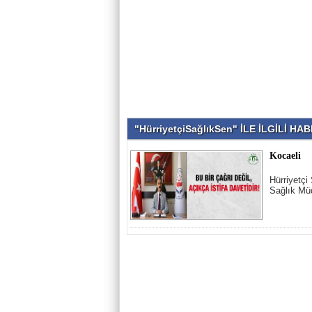
"HürriyetçiSağlıkSen" İLE İLGİLİ H
Kocaeli
Hürriyetçi
Sağlık Mü