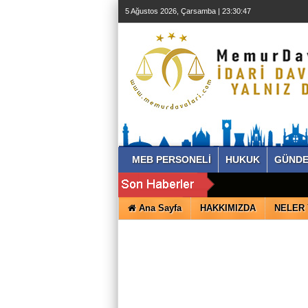
5 Ağustos 2026, Çarsamba | 23:30:48
MEB PERSONELİ
HUKUK
GÜND
Ana Sayfa
HAKKIMIZDA
NELER