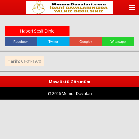
ANASAYFA
KATEGORİLER
Haberi Sesli Dinle
YAZARLAR
Facebook
Twitter
Google+
Whatsapp
ANKETLER
Tarih:
01-01-1970
FOTO GALERİ
Masaüstü Görünüm
VİDEO GALERİ
© 2026 Memur Davaları
KÜNYE
İLETİŞİM