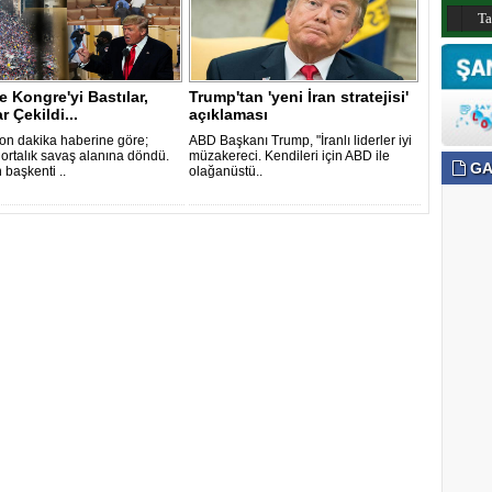
T
 Kongre'yi Bastılar,
Trump'tan 'yeni İran stratejisi'
r Çekildi...
açıklaması
on dakika haberine göre;
ABD Başkanı Trump, "İranlı liderler iyi
ortalık savaş alanına döndü.
müzakereci. Kendileri için ABD ile
GA
 başkenti ..
olağanüstü..