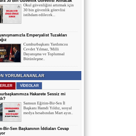
ara 30 Bin Güvenlik Görevlisi Alınacak
Okul güvenliğini artırmak için
30 bin güvenlik görevlisi
istihdam edilecek...
yanışmamızla Emperyalist Tuzakları
ağız
Cumhurbaşkanı Yardımcısı
Cevdet Yılmaz, 'Milli
Dayanışma ve Toplumsal
Bütünleşme..
N YORUMLANANLAR
ERLER
VİDEOLAR
urbaşkanımıza Hakarete Sessiz mi
dı?
Samsun Eğitim-Bir-Sen İl
Başkanı Hamdi Yıldız, sosyal
medya hesabından Mart ayın..
m-Bir-Sen Başkanının İddiaları Cevap
yor