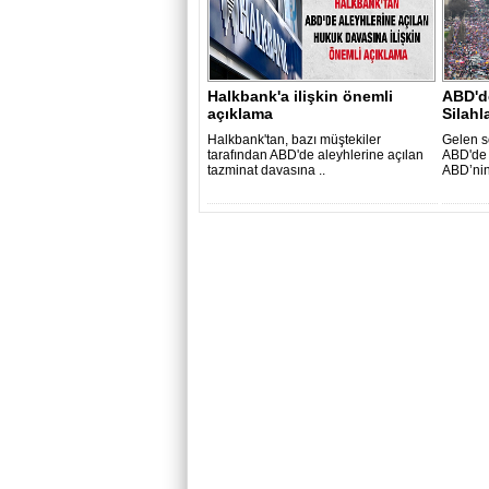
Halkbank'a ilişkin önemli
ABD'de
açıklama
Silahla
Halkbank'tan, bazı müştekiler
Gelen s
tarafından ABD'de aleyhlerine açılan
ABD'de 
tazminat davasına ..
ABD’nin