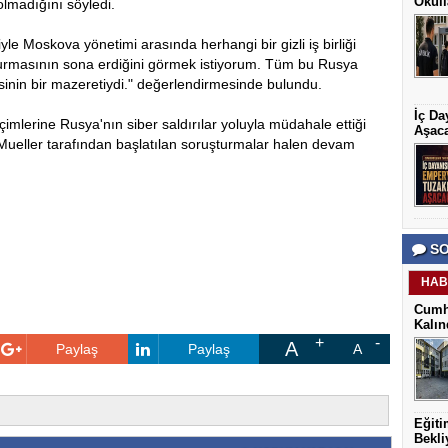
Okull
olmadığını söyledi.
le Moskova yönetimi arasında herhangi bir gizli iş birliği
urmasının sona erdiğini görmek istiyorum. Tüm bu Rusya
inin bir mazeretiydi." değerlendirmesinde bulundu.
İç Da
mlerine Rusya'nın siber saldırılar yoluyla müdahale ettiği
Aşac
e Mueller tarafından başlatılan soruşturmalar halen devam
SO
HAB
Cumh
Kalın
A
Paylaş
Paylaş
A
Eğiti
Bekli