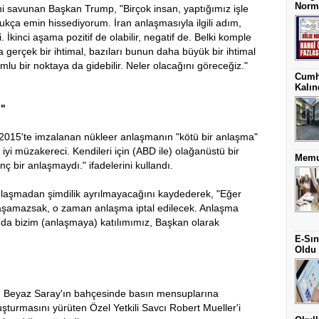
Norm 
i savunan Başkan Trump, "Birçok insan, yaptığımız işle
oldukça emin hissediyorum. İran anlaşmasıyla ilgili adım,
kinci aşama pozitif de olabilir, negatif de. Belki komple
a gerçek bir ihtimal, bazıları bunun daha büyük bir ihtimal
lu bir noktaya da gidebilir. Neler olacağını göreceğiz."
Cumh
Kalın
"
015'te imzalanan nükleer anlaşmanın "kötü bir anlaşma"
 iyi müzakereci. Kendileri için (ABD ile) olağanüstü bir
Memur
ç bir anlaşmaydı." ifadelerini kullandı.
anlaşmadan şimdilik ayrılmayacağını kaydederek, "Eğer
laşamazsak, o zaman anlaşma iptal edilecek. Anlaşma
nda bizim (anlaşmaya) katılımımız, Başkan olarak
E-Sın
Oldu
an Beyaz Saray'ın bahçesinde basın mensuplarına
turmasını yürüten Özel Yetkili Savcı Robert Mueller'i