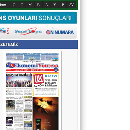
akım
O
G
M
B
A
Y
P
AV
ZETEMİZ