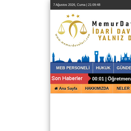
7 Ağustos 2026, Cuma | 21:09:49
MEB PERSONELİ
HUKUK
GÜND
Öğretmenl
00:01 |
Ana Sayfa
HAKKIMIZDA
NELER