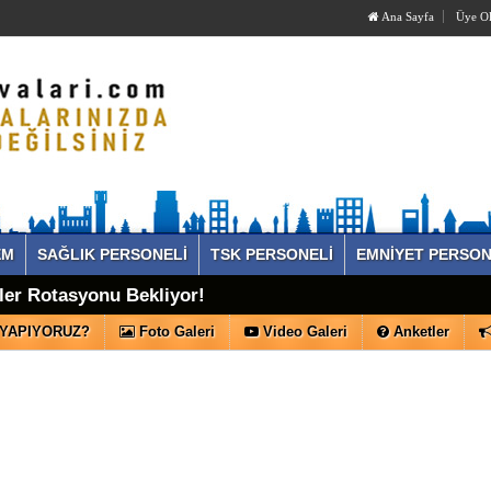
Ana Sayfa
Üye O
EM
SAĞLIK PERSONELİ
TSK PERSONELİ
EMNİYET PERSON
er Rotasyonu Bekliyor!
 YAPIYORUZ?
Foto Galeri
Video Galeri
Anketler