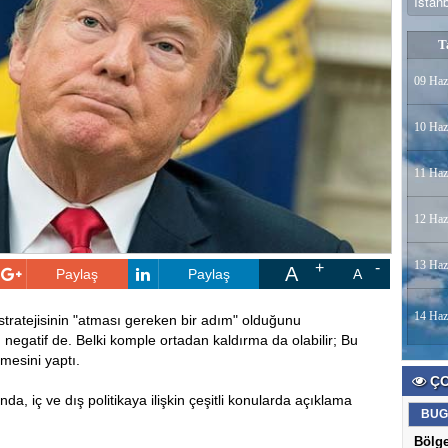
T
09 Haz
10 Haz
11 Haz
12 Haz
13 Haz
A
Paylaş
Paylaş
A
14 Haz
tratejisinin "atması gereken bir adım" olduğunu
r, negatif de. Belki komple ortadan kaldırma da olabilir; Bu
mesini yaptı.
ÇO
a, iç ve dış politikaya ilişkin çeşitli konularda açıklama
BUG
Bölg