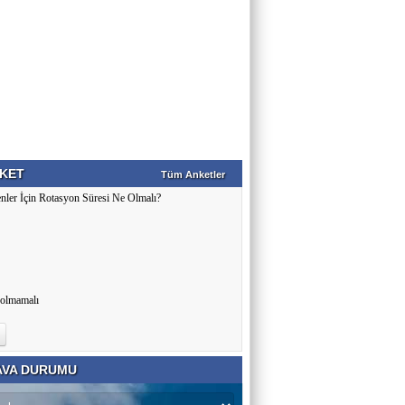
KET
Tüm Anketler
nler İçin Rotasyon Süresi Ne Olmalı?
 olmamalı
VA DURUMU