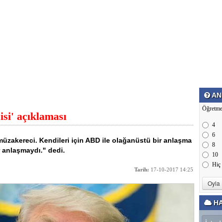
AN
Öğretme
isi' açıklaması
4
6
 müzakereci. Kendileri için ABD ile olağanüstü bir anlaşma
8
r anlaşmaydı." dedi.
10
Hiç
Tarih:
17-10-2017 14:25
HA