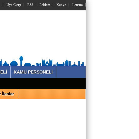
l
Üye Girişi
RSS
Reklam
Künye
İletisim
ELİ
KAMU PERSONELİ
İlanlar