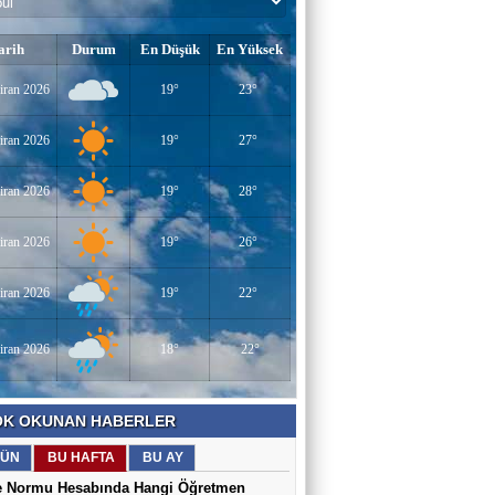
arih
Durum
En Düşük
En Yüksek
iran 2026
19°
23°
iran 2026
19°
27°
iran 2026
19°
28°
iran 2026
19°
26°
iran 2026
19°
22°
iran 2026
18°
22°
K OKUNAN HABERLER
ÜN
BU HAFTA
BU AY
e Normu Hesabında Hangi Öğretmen