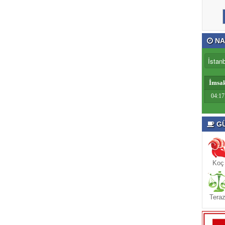
NA
İmsa
04:17
GÜ
Koç
Teraz