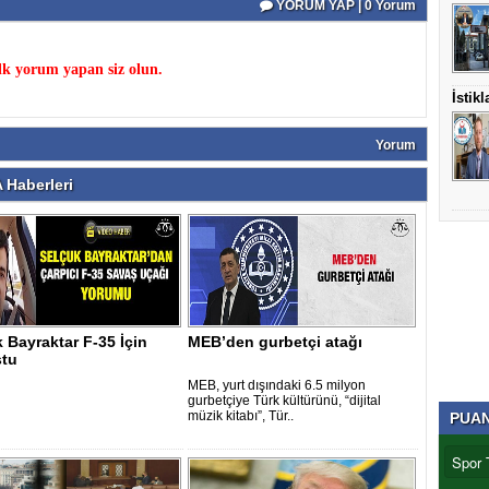
YORUM YAP | 0 Yorum
k yorum yapan siz olun.
İstik
Yorum
Haberleri
 Bayraktar F-35 İçin
MEB’den gurbetçi atağı
tu
MEB, yurt dışındaki 6.5 milyon
gurbetçiye Türk kültürünü, “dijital
müzik kitabı”, Tür..
PUA