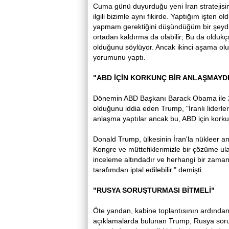
Cuma günü duyurduğu yeni İran stratejisin
ilgili bizimle aynı fikirde. Yaptığım işten 
yapmam gerektiğini düşündüğüm bir şeydi. İ
ortadan kaldırma da olabilir; Bu da oldukç
olduğunu söylüyor. Ancak ikinci aşama olum
yorumunu yaptı.
"ABD İÇİN KORKUNÇ BİR ANLAŞMAYDI
Dönemin ABD Başkanı Barack Obama ile 2
olduğunu iddia eden Trump, "İranlı liderler
anlaşma yaptılar ancak bu, ABD için korkun
Donald Trump, ülkesinin İran'la nükleer 
Kongre ve müttefiklerimizle bir çözüme u
inceleme altındadır ve herhangi bir zama
tarafımdan iptal edilebilir." demişti.
"RUSYA SORUŞTURMASI BİTMELİ"
Öte yandan, kabine toplantısının ardınd
açıklamalarda bulunan Trump, Rusya soruş