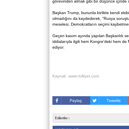
görevinden almak gibi bir düşünce içinde 
Başkan Trump, bununla birlikte kendi ekibiy
olmadığını da kaydederek, "Rusya soruşt
meselesi, Demokratların seçimi kaybetmes
Geçen kasım ayında yapılan Başkanlık seçi
iddialarıyla ilgili hem Kongre'deki hem d
ediyor.
Kaynak: www.milliyet.com
Paylaş
Tweetle
Etiketler :