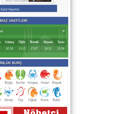
MAZ VAKİTLERİ
k
Güneş
Öğle
İkindi
Akşam
Yatsı
05:59
13:15
17:07
20:21
21:56
NLÜK BURÇ
Boğa
İkizler
Yengeç
Aslan
Başak
i
Akrep
Yay
Oğlak
Kova
Balık